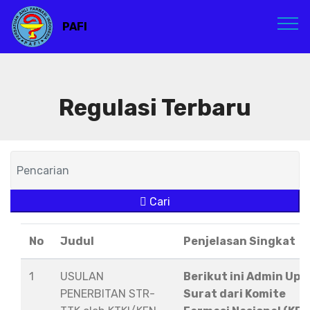
PAFI
Regulasi Terbaru
Cari
No
Judul
Penjelasan Singkat
1
USULAN
Berikut ini Admin Upl
PENERBITAN STR-
Surat dari Komite