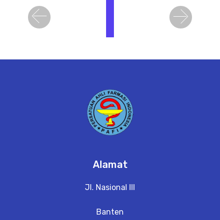
i
h
Previous
Next
a
t
D
e
t
a
il
Alamat
Jl. Nasional III
Banten