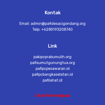
Kontak
Email:
admin@pafidesacigondang.org
Telp: +6285193208740
Link
pakipcprabumulih.org
pafisumutgunungtua.org
pafipcpesawaran.id
pafipcbangkaselatan.id
pafilahat.id
Lihat link lengkap