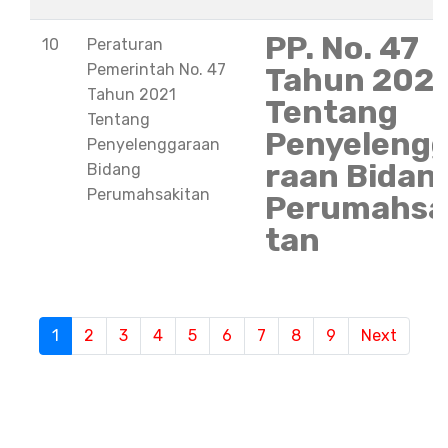
PP. No. 47
10
Peraturan
Pemerintah No. 47
Tahun 202
Tahun 2021
Tentang
Tentang
Penyeleng
Penyelenggaraan
raan Bidan
Bidang
Perumahsakitan
Perumahsa
tan
S
1
(current)
2
3
4
5
6
7
8
9
Next
e
m